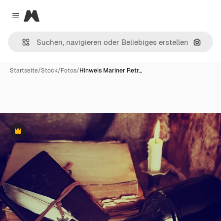
Magnific
Close menu
Nach B
Startseite
/
Stock
/
Fotos
/
Hinweis Mariner Retr…
Premium