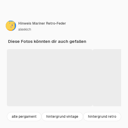
Hinweis Mariner Retro-Feder
alexkich
Diese Fotos könnten dir auch gefallen
alte pergament
hintergrund vintage
hintergrund retro
r