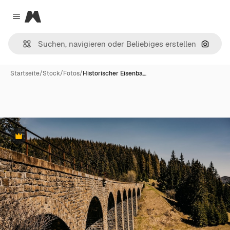
Magnific
Close menu
Nach B
Startseite
/
Stock
/
Fotos
/
Historischer Eisenba…
Premium