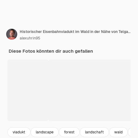
Historischer Eisenbahnviadukt im Wald in der Nähe von Telgart in der Slowakei Chmarossky-Viadukt Slowakei-Landschaft
alexuhrin95
Diese Fotos könnten dir auch gefallen
viadukt
landscape
forest
landschaft
wald
la