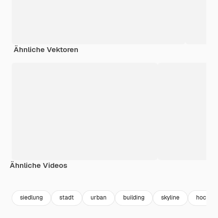
Ähnliche Vektoren
Ähnliche Videos
Premium
Premium
Premium
Premium
siedlung
stadt
urban
building
skyline
hochha