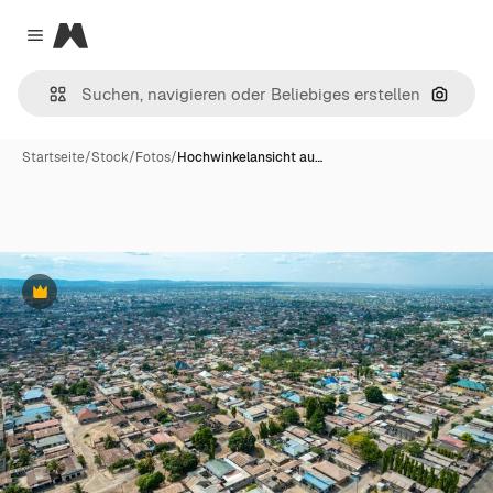
Magnific
Close menu
Nach B
Startseite
/
Stock
/
Fotos
/
Hochwinkelansicht au…
Premium