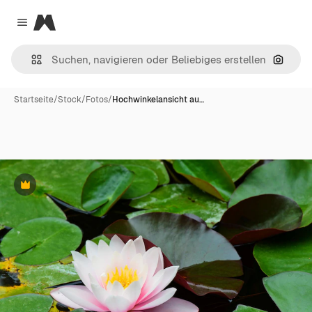
Magnific
Close menu
Nach B
Startseite
/
Stock
/
Fotos
/
Hochwinkelansicht au…
Premium