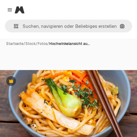
Magnific
Close menu
Nach B
Startseite
/
Stock
/
Fotos
/
Hochwinkelansicht au…
Premium