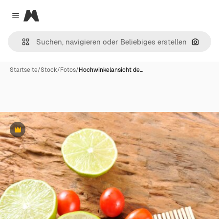
Magnific
Close menu
Nach B
Startseite
/
Stock
/
Fotos
/
Hochwinkelansicht de…
Premium