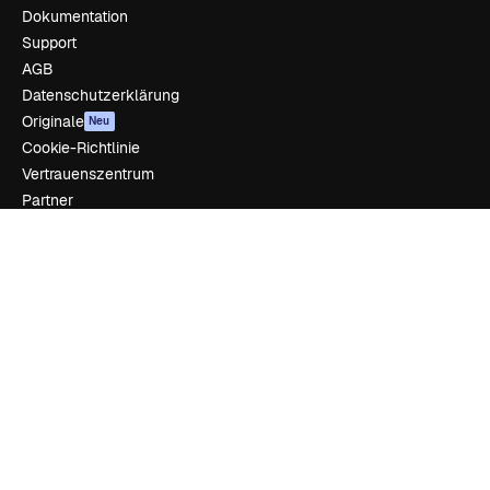
Dokumentation
Support
AGB
Datenschutzerklärung
Originale
Neu
Cookie-Richtlinie
Vertrauenszentrum
Partner
Unternehmen
Unternehmen
Preise
Über uns
Reviews
Karriere
Suchtrends
Blog
Veranstaltungen