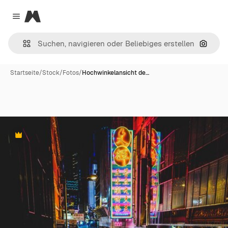
Magnific
Close menu
Nach B
Startseite
/
Stock
/
Fotos
/
Hochwinkelansicht de…
Premium