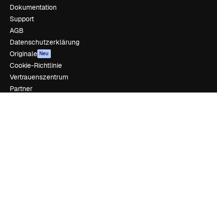
Dokumentation
Support
AGB
Datenschutzerklärung
Originale
Neu
Cookie-Richtlinie
Vertrauenszentrum
Partner
Unternehmen
Unternehmen
Preise
Über uns
Reviews
Karriere
Suchtrends
Blog
Veranstaltungen