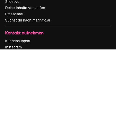
Slidesgo
Deine Inhalte verkaufen
Pressesaal
Suchst du nach magnific.ai
Kontakt aufnehmen
Kundensupport
Instagram
YouTube
LinkedIn
TikTok
Discord
X
Reddit
Copyright © 2010-
2026
Freepik Company S.L.U.
Alle Rechte vorbehalten
.