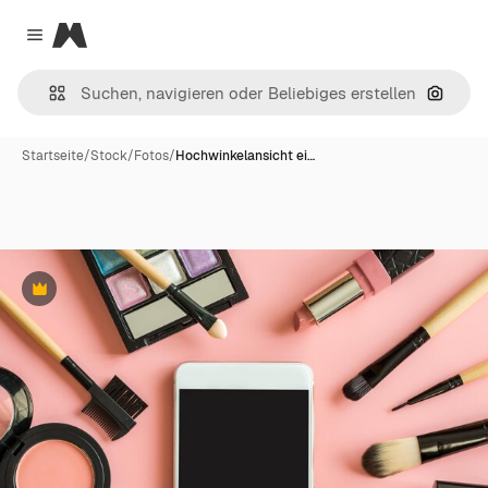
Magnific
Close menu
Nach B
Startseite
/
Stock
/
Fotos
/
Hochwinkelansicht ei…
Premium