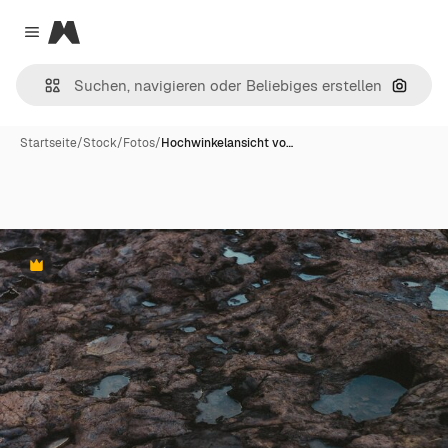
Magnific
Close menu
Nach B
Startseite
/
Stock
/
Fotos
/
Hochwinkelansicht vo…
Premium