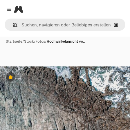
Magnific
Close menu
Nach B
Startseite
/
Stock
/
Fotos
/
Hochwinkelansicht vo…
Premium