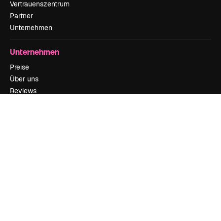
Vertrauenszentrum
Partner
Unternehmen
Unternehmen
Preise
Über uns
Reviews
Karriere
Suchtrends
Blog
Veranstaltungen
Slidesgo
Deine Inhalte verkaufen
Pressesaal
Suchst du nach magnific.ai
Kontakt aufnehmen