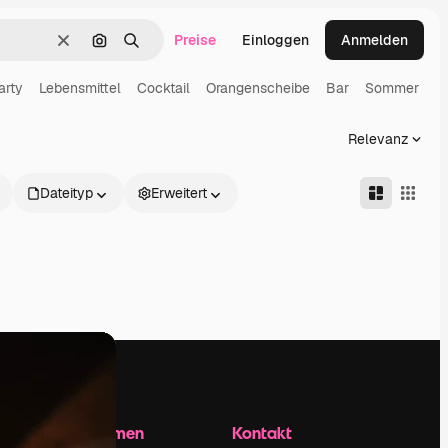
Preise
Einloggen
Anmelden
Löschen
Nach Bild suchen
Suchen
arty
Lebensmittel
Cocktail
Orangenscheibe
Bar
Sommer
Relevanz
Dateityp
Erweitert
Unternehmen
Kontakt