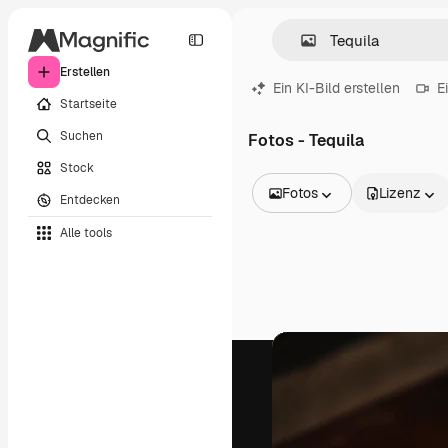
Erstellen
Ein KI-Bild erstellen
E
Startseite
Suchen
Fotos - Tequila
Stock
Fotos
Lizenz
Entdecken
Alle Bilder
Alle tools
Vektoren
Illustrationen
Fotos
PSD
Vorlagen
Mockups
Videos
Filmmaterial
Motion Graphics
Videovorlagen
Icons
3D-Modelle
Schriftarten