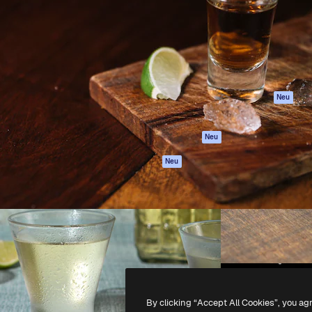
attform, um deine beste
Spaces
Academy
klichen. Mehr als 1 Million
KI-Assistent
Dokumentation
er Kreativen, Unternehmen,
KI-Bildgenerator
Support
Studios.
KI-Videogenerator
AGB
KI-
Datenschutzerkl
Stimmengenerator
Originale
Neu
Stock-Inhalte
Cookie-Richtlinie
MCP für
Vertrauenszentr
Neu
Claude/ChatGPT
Partner
Agenten
Neu
Unternehmen
API
Mobile App
Alle Magnific-Tools
-
2026
Freepik Company S.L.U.
Alle Rechte vorbehalten
.
By clicking “Accept All Cookies”, you ag