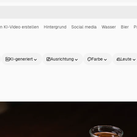
in KI-Video erstellen
Hintergrund
Social media
Wasser
Bier
P
KI-generiert
Ausrichtung
Farbe
Leute
Produkte
Loslegen