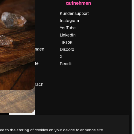
aufnehmen
Preise
Über uns
Kundensupport
Reviews
Instagram
Karriere
YouTube
ärung
Suchtrends
LinkedIn
Blog
TikTok
Veranstaltungen
Discord
um
Slidesgo
X
Deine Inhalte
Reddit
verkaufen
Pressesaal
Suchst du nach
magnific.ai
ree to the storing of cookies on your device to enhance site