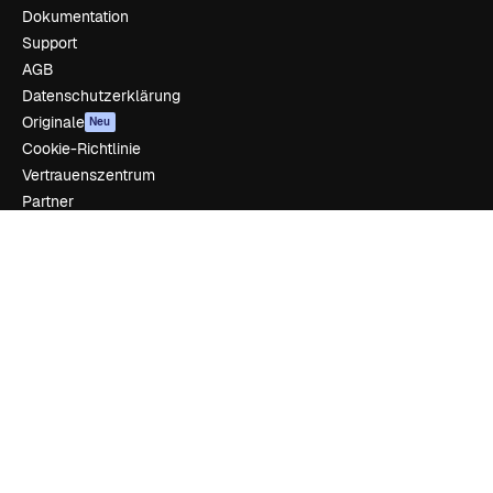
Dokumentation
Support
AGB
Datenschutzerklärung
Originale
Neu
Cookie-Richtlinie
Vertrauenszentrum
Partner
Unternehmen
Unternehmen
Preise
Über uns
Reviews
Karriere
Suchtrends
Blog
Veranstaltungen