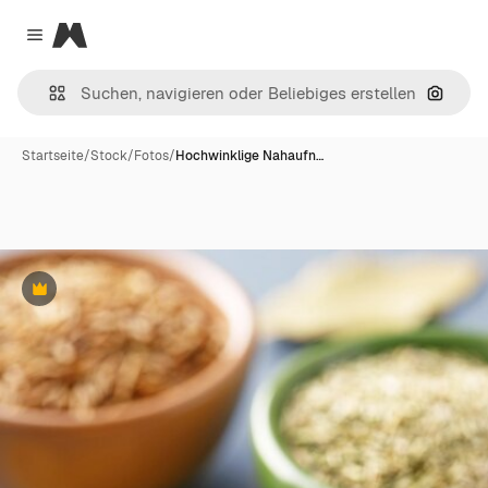
Magnific
Close menu
Nach B
Startseite
/
Stock
/
Fotos
/
Hochwinklige Nahaufn…
Premium