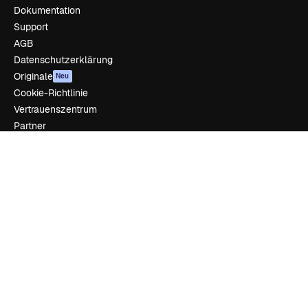
Dokumentation
Support
AGB
Datenschutzerklärung
Originale
Neu
Cookie-Richtlinie
Vertrauenszentrum
Partner
Unternehmen
Unternehmen
Preise
Über uns
Reviews
Karriere
Suchtrends
Blog
Veranstaltungen