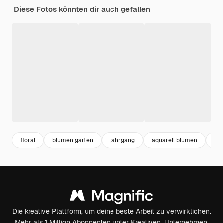
Diese Fotos könnten dir auch gefallen
floral
blumen garten
jahrgang
aquarell blumen
hoc
Die kreative Plattform, um deine beste Arbeit zu verwirklichen.
Mehr als 1 Million Abonnenten unter Kreativen, Unternehmen,