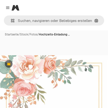
Magnific
Close menu
Nach B
Startseite
/
Stock
/
Fotos
/
Hochzeits-Einladung …
Premium