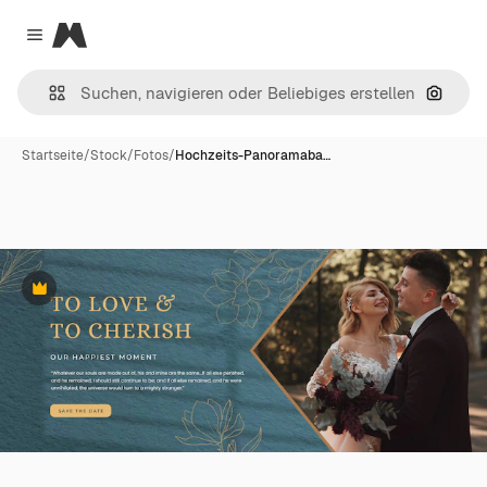
Magnific
Close menu
Nach B
Startseite
/
Stock
/
Fotos
/
Hochzeits-Panoramaba…
Premium