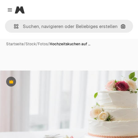
Magnific
Close menu
Nach B
Startseite
/
Stock
/
Fotos
/
Hochzeitskuchen auf …
Premium