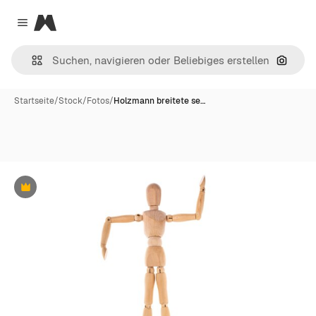
Magnific
Close menu
Nach B
Startseite
/
Stock
/
Fotos
/
Holzmann breitete se…
Premium