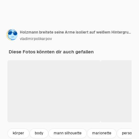
Holzmann breitete seine Arme isoliert auf weißem Hintergrund aus Hochwertiges Foto
vladimirpolikarpov
Diese Fotos könnten dir auch gefallen
körper
body
mann silhouette
marionette
person si