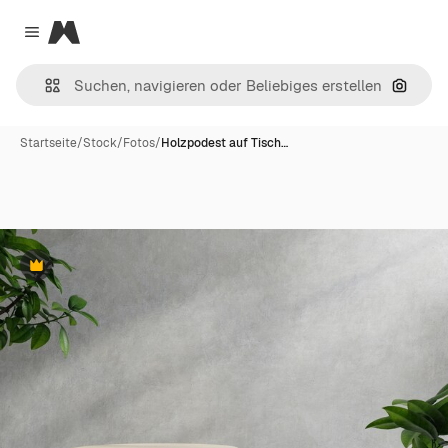
Magnific
Close menu
Nach B
Startseite
/
Stock
/
Fotos
/
Holzpodest auf Tisch…
Premium