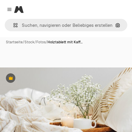
Magnific
Close menu
Nach B
Startseite
/
Stock
/
Fotos
/
Holztablett mit Kaff…
Premium