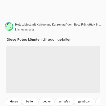
Holztablett mit Kaffee und Kerzen auf dem Bett. Frühstück im Bett. Hygge-Konzept.
igishevamaria
Diese Fotos könnten dir auch gefallen
kissen
betten
decke
schlafen
gemütlich
cott