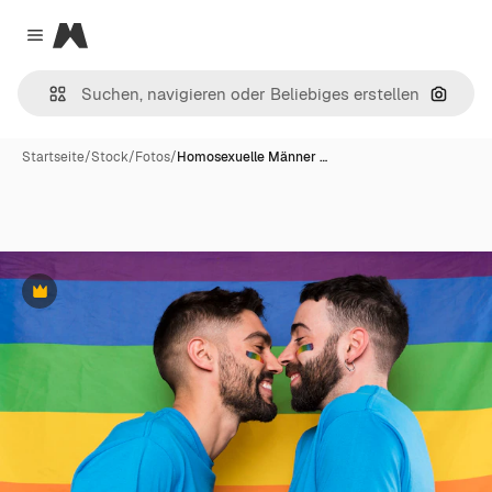
Magnific
Close menu
Nach B
Startseite
/
Stock
/
Fotos
/
Homosexuelle Männer …
Premium