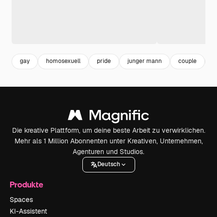
gay
homosexuell
pride
junger mann
couple
b
Die kreative Plattform, um deine beste Arbeit zu verwirklichen.
Mehr als 1 Million Abonnenten unter Kreativen, Unternehmen,
Agenturen und Studios.
Deutsch
Produkte
Spaces
KI-Assistent