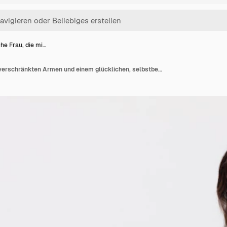
he Frau, die mi…
Hübsche Frau, die mit verschränkten Armen und einem glücklichen, selbstbewussten, zufriedenen Ausdruck in die Kamera lächelt, Seitenansicht