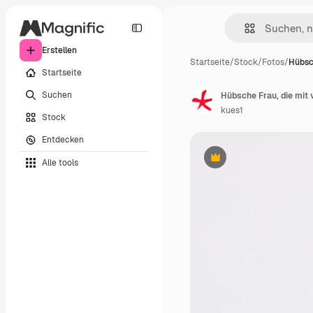
Erstellen
Startseite
/
Stock
/
Fotos
/
Hübsc
Startseite
Suchen
kues1
Stock
Entdecken
Alle tools
Premium