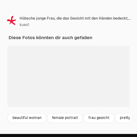
Hübsche junge Frau, die das Gesicht mit den Händen bedeckt, mit überraschtem Ausdruck zwischen den Fingern späht und zur Seite schaut
kues1
Diese Fotos könnten dir auch gefallen
beautiful woman
female portrait
frau gesicht
pretty w