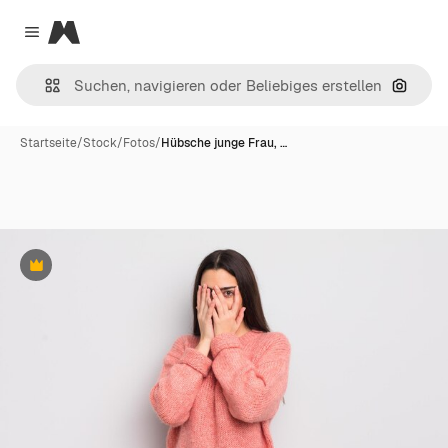
Magnific
Close menu
Nach B
Startseite
/
Stock
/
Fotos
/
Hübsche junge Frau, …
Premium