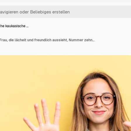
he kaukasische …
Hübsche kaukasische Frau, die lächelt und freundlich aussieht, Nummer zehn oder zehn mit der Hand nach vorne zeigt und herunterzählt