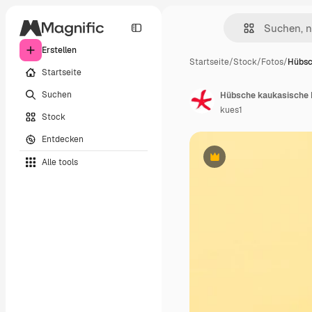
Erstellen
Startseite
/
Stock
/
Fotos
/
Hübsc
Startseite
Suchen
kues1
Stock
Entdecken
Alle tools
Premium