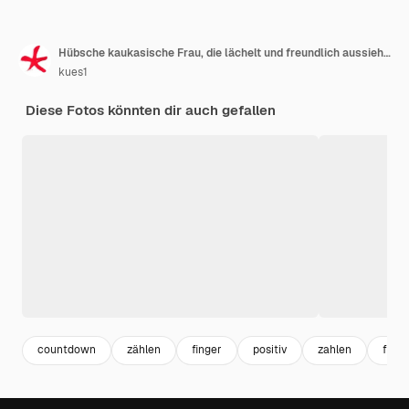
Hübsche kaukasische Frau, die lächelt und freundlich aussieht und die Nummer neun oder neun zeigt, während die Hand nach unten zählt
kues1
Diese Fotos könnten dir auch gefallen
countdown
zählen
finger
positiv
zahlen
freun