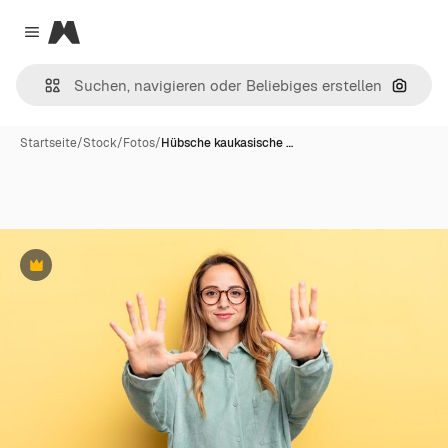
Magnific
Close menu
Nach B
Startseite
/
Stock
/
Fotos
/
Hübsche kaukasische …
Premium