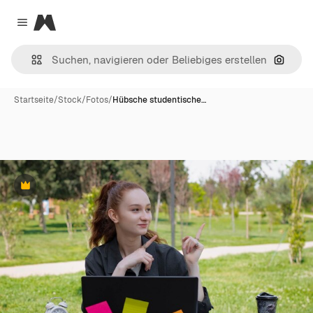
Magnific
Close menu
Nach B
Startseite
/
Stock
/
Fotos
/
Hübsche studentische…
Premium