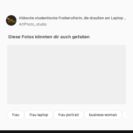
Hübsche studentische Freiberuflerin, die draußen am Laptop arbeitet und lächelnd beiseite schaut
ArtPhoto_studio
Diese Fotos könnten dir auch gefallen
frau
frau laptop
frau portrait
business woman
att