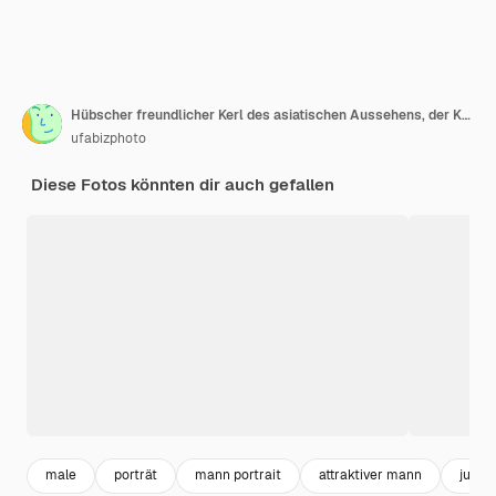
Hübscher freundlicher Kerl des asiatischen Aussehens, der Kamera lächelnd betrachtet
ufabizphoto
Diese Fotos könnten dir auch gefallen
male
porträt
mann portrait
attraktiver mann
junge