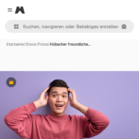
Magnific
Close menu
Nach B
Startseite
/
Stock
/
Fotos
/
Hübscher freundliche…
Premium