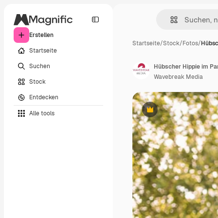
Erstellen
Startseite
/
Stock
/
Fotos
/
Hübsc
Startseite
Suchen
Hübscher Hippie im Pa
Wavebreak Media
Stock
Entdecken
Alle tools
Premium