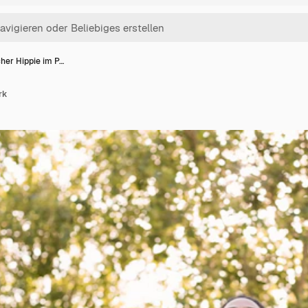
her Hippie im P…
rk