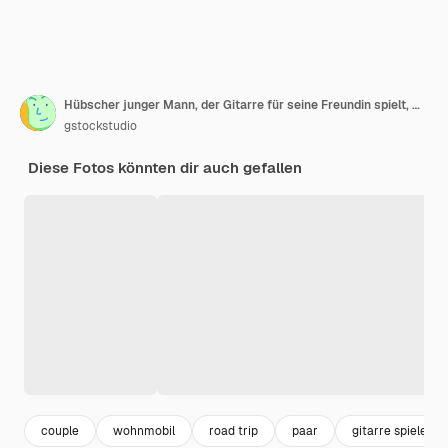
Hübscher junger Mann, der Gitarre für seine Freundin spielt, während er Zeit im Wohnmobil verbringt
gstockstudio
Diese Fotos könnten dir auch gefallen
couple
wohnmobil
road trip
paar
gitarre spielen