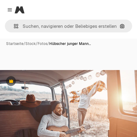
Magnific
Close menu
Nach B
Startseite
/
Stock
/
Fotos
/
Hübscher junger Mann…
Premium