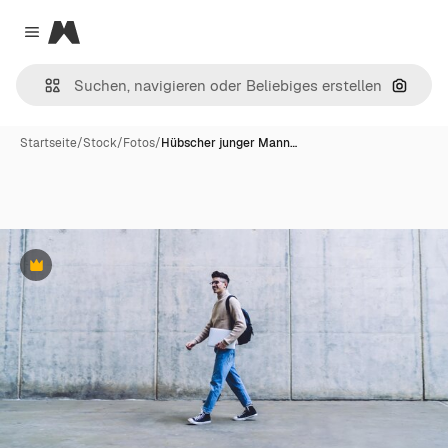
Magnific
Close menu
Nach B
Startseite
/
Stock
/
Fotos
/
Hübscher junger Mann…
Premium