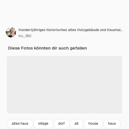
Hundertjähriges historisches altes Holzgebäude und Haushalt des Privatsektors
hiv_360
Diese Fotos könnten dir auch gefallen
altes haus
village
dorf
alt
house
haus
s