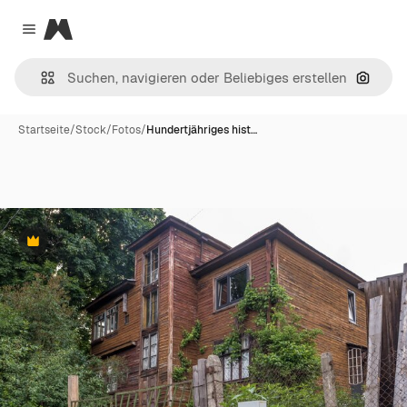
Magnific
Close menu
Nach B
Startseite
/
Stock
/
Fotos
/
Hundertjähriges hist…
Premium