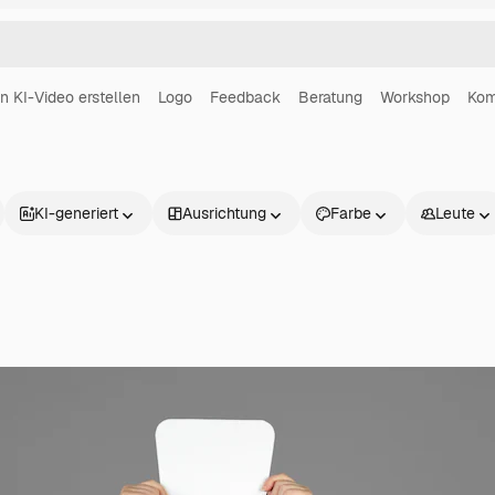
in KI-Video erstellen
Logo
Feedback
Beratung
Workshop
Kom
KI-generiert
Ausrichtung
Farbe
Leute
Produkte
Loslegen