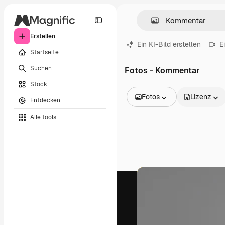
Erstellen
Ein KI-Bild erstellen
E
Startseite
Suchen
Fotos - Kommentar
Stock
Fotos
Lizenz
Entdecken
Alle Bilder
Alle tools
Vektoren
Illustrationen
Fotos
PSD
Vorlagen
Mockups
Videos
Filmmaterial
Motion Graphics
Videovorlagen
Icons
3D-Modelle
Schriftarten