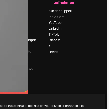
aufnehmen
Preise
Über uns
Kundensupport
Reviews
Instagram
Karriere
YouTube
ärung
Suchtrends
LinkedIn
Blog
TikTok
Veranstaltungen
Discord
um
Slidesgo
X
Deine Inhalte
Reddit
verkaufen
Pressesaal
Suchst du nach
magnific.ai
ree to the storing of cookies on your device to enhance site