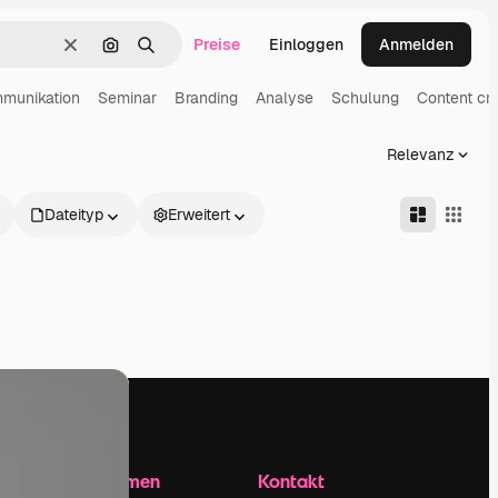
Preise
Einloggen
Anmelden
Löschen
Nach Bild suchen
Suchen
munikation
Seminar
Branding
Analyse
Schulung
Content cre
Relevanz
Dateityp
Erweitert
Unternehmen
Kontakt