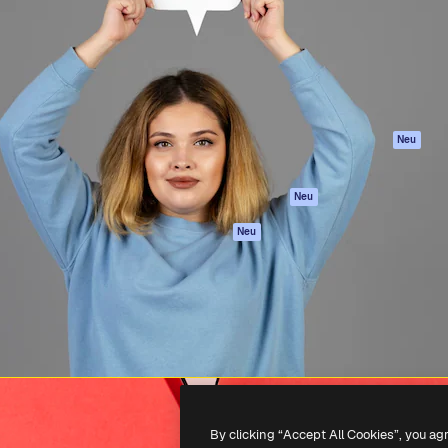
attform, um deine beste
Spaces
Academy
klichen. Mehr als 1 Million
KI-Assistent
Dokumentation
er Kreativen, Unternehmen,
KI-Bildgenerator
Support
Studios.
KI-Videogenerator
AGB
KI-
Datenschutzerkl
Stimmengenerator
Originale
Neu
Stock-Inhalte
Cookie-Richtlinie
MCP für
Vertrauenszentr
Neu
Claude/ChatGPT
Partner
Agenten
Neu
Unternehmen
API
Mobile App
Alle Magnific-Tools
-
2026
Freepik Company S.L.U.
Alle Rechte vorbehalten
.
By clicking “Accept All Cookies”, you ag