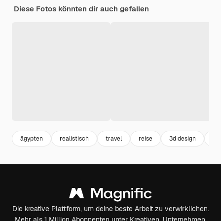
Diese Fotos könnten dir auch gefallen
ägypten
realistisch
travel
reise
3d design
to
Die kreative Plattform, um deine beste Arbeit zu verwirklichen.
Mehr als 1 Million Abonnenten unter Kreativen, Unternehmen,