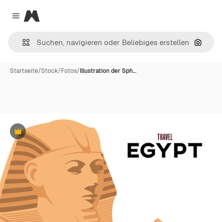
Magnific
Close menu
Nach B
Startseite
/
Stock
/
Fotos
/
Illustration der Sph…
Premium