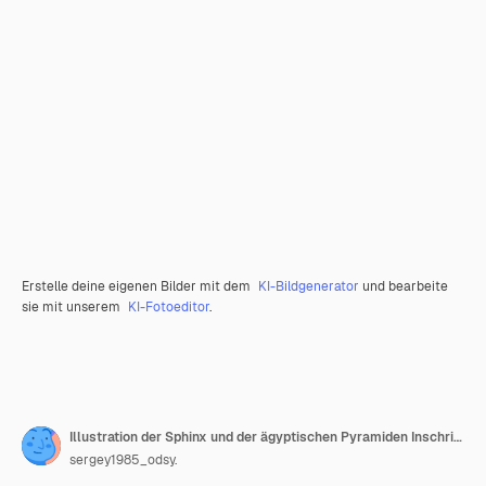
Erstelle deine eigenen Bilder mit dem
KI-Bildgenerator
und bearbeite
sie mit unserem
KI-Fotoeditor
.
Illustration der Sphinx und der ägyptischen Pyramiden Inschrift von oben Ägypten isoliert auf weißem Hintergrund
sergey1985_odsy.