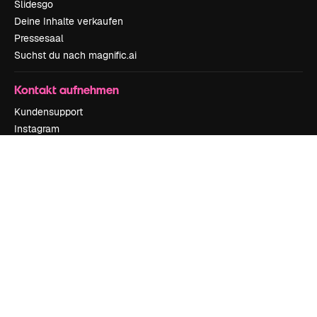
Slidesgo
Deine Inhalte verkaufen
Pressesaal
Suchst du nach magnific.ai
Kontakt aufnehmen
Kundensupport
Instagram
YouTube
LinkedIn
TikTok
Discord
X
Reddit
Copyright © 2010-
2026
Freepik Company S.L.U.
Alle Rechte vorbehalten
.