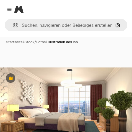
Magnific
Close menu
Nach B
Startseite
/
Stock
/
Fotos
/
Illustration des Inn…
Premium