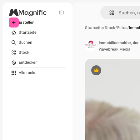
Erstellen
Startseite
/
Stock
/
Fotos
/
Immob
Startseite
Suchen
Immobilienmakler, der
Wavebreak Media
Stock
Entdecken
Alle tools
Premium