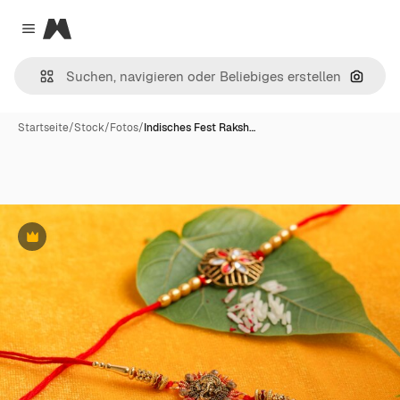
Magnific
Close menu
Nach B
Startseite
/
Stock
/
Fotos
/
Indisches Fest Raksh…
Premium