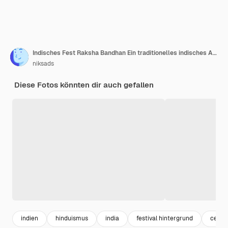
Indisches Fest Raksha Bandhan Ein traditionelles indisches Armband, das ein Symbol der Liebe zwischen Brüdern und Schwestern ist
niksads
Diese Fotos könnten dir auch gefallen
indien
hinduismus
india
festival hintergrund
celeb