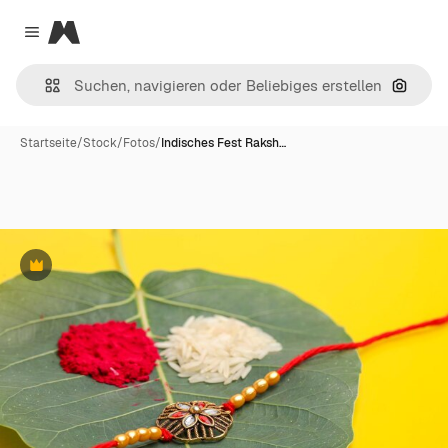
Magnific
Close menu
Nach B
Startseite
/
Stock
/
Fotos
/
Indisches Fest Raksh…
Premium