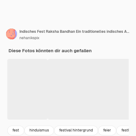
Indisches Fest Raksha Bandhan Ein traditionelles indisches Armband mit Kumkumrise und indischer Währung
nehanikspix
Diese Fotos könnten dir auch gefallen
fest
hinduismus
festival hintergrund
feier
festlich