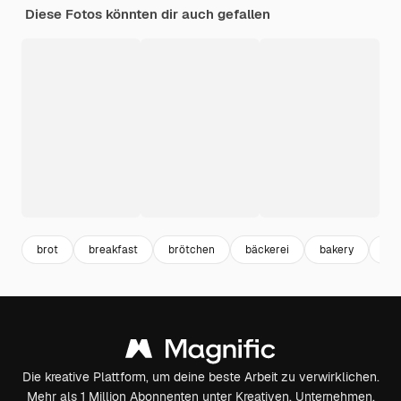
Diese Fotos könnten dir auch gefallen
brot
breakfast
brötchen
bäckerei
bakery
fr
Die kreative Plattform, um deine beste Arbeit zu verwirklichen.
Mehr als 1 Million Abonnenten unter Kreativen, Unternehmen,