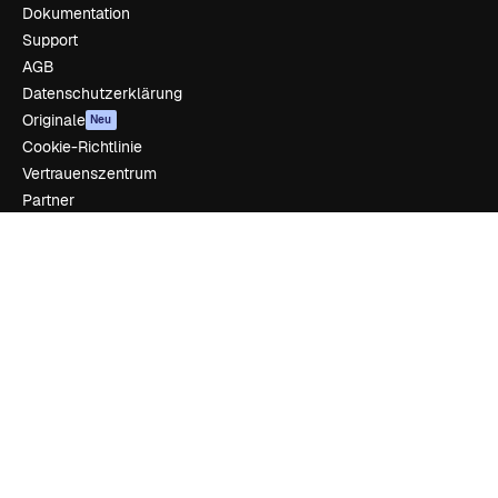
Dokumentation
Support
AGB
Datenschutzerklärung
Originale
Neu
Cookie-Richtlinie
Vertrauenszentrum
Partner
Unternehmen
Unternehmen
Preise
Über uns
Reviews
Karriere
Suchtrends
Blog
Veranstaltungen