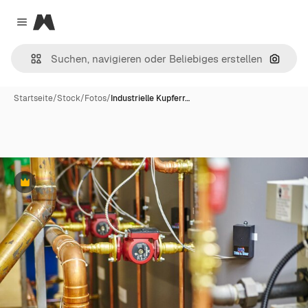
Magnific
Close menu
Nach B
Startseite
/
Stock
/
Fotos
/
Industrielle Kupferr…
Premium