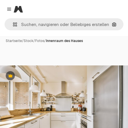
Magnific
Close menu
Nach B
Startseite
/
Stock
/
Fotos
/
Innenraum des Hauses
Premium