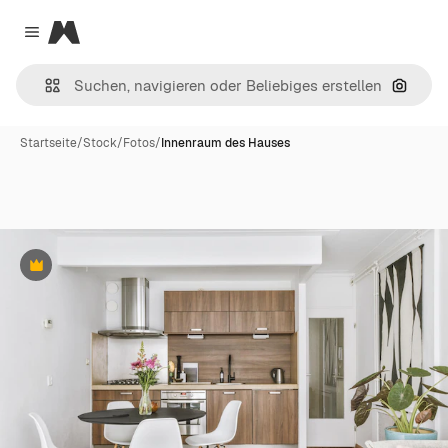
Magnific
Close menu
Nach B
Startseite
/
Stock
/
Fotos
/
Innenraum des Hauses
Premium