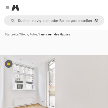
Magnific
Close menu
Nach B
Startseite
/
Stock
/
Fotos
/
Innenraum des Hauses
Premium