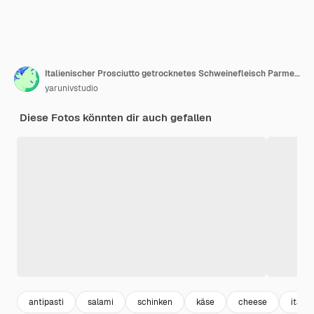
Italienischer Prosciutto getrocknetes Schweinefleisch Parmesankäse Oliven und Snacks auf einem Teller Draufsicht auf grauem Steinhintergrund
yarunivstudio
Diese Fotos könnten dir auch gefallen
antipasti
salami
schinken
käse
cheese
italie