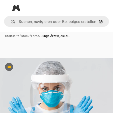
Magnific
Close menu
Nach B
Startseite
/
Stock
/
Fotos
/
Junge Ärztin, die ei…
Premium