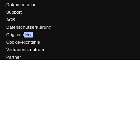
Dokumentation
Support
AGB
Datenschutzerklärung
Originale
Neu
Cookie-Richtlinie
Vertrauenszentrum
Partner
Unternehmen
Unternehmen
Preise
Über uns
Reviews
Karriere
Suchtrends
Blog
Veranstaltungen