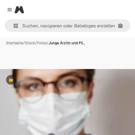
Magnific
Close menu
Nach B
Startseite
/
Stock
/
Fotos
/
Junge Ärztin und Pil…
Premium