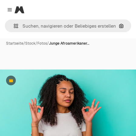
Magnific
Close menu
Nach B
Startseite
/
Stock
/
Fotos
/
Junge Afroamerikaner…
Premium