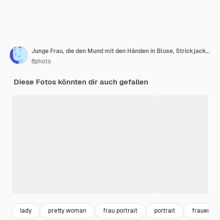
Junge Frau, die den Mund mit den Händen in Bluse, Strickjacke bedeckt und verängstigt aussieht, Vorderansicht.
8photo
Diese Fotos könnten dir auch gefallen
lady
pretty woman
frau portrait
portrait
frauen