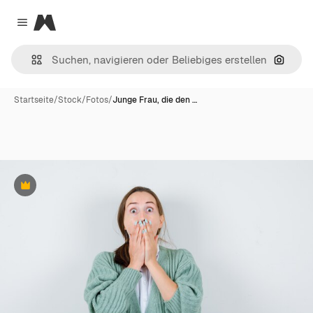
Magnific
Close menu
Nach B
Startseite
/
Stock
/
Fotos
/
Junge Frau, die den …
Premium