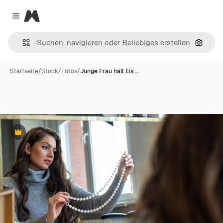
Magnific
Close menu
Nach B
Startseite
/
Stock
/
Fotos
/
Junge Frau hält Eis …
Premium