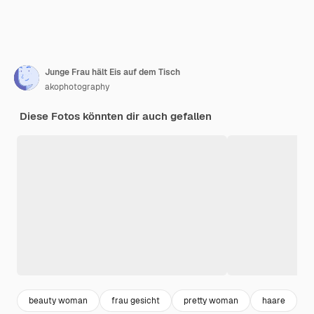
Junge Frau hält Eis auf dem Tisch
akophotography
Diese Fotos könnten dir auch gefallen
beauty woman
frau gesicht
pretty woman
haare
f