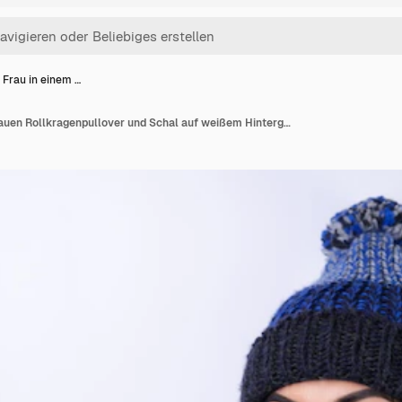
 Frau in einem …
Junge Frau in einem blauen Rollkragenpullover und Schal auf weißem Hintergrund fröhlich in guter Laune