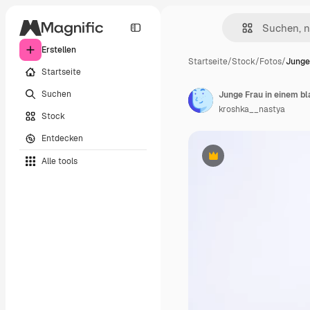
Erstellen
Startseite
/
Stock
/
Fotos
/
Junge
Startseite
Suchen
kroshka__nastya
Stock
Entdecken
Alle tools
Premium