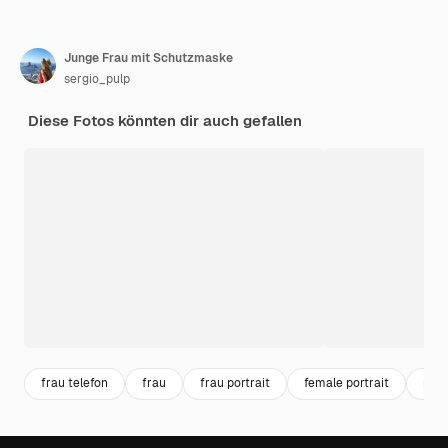
Junge Frau mit Schutzmaske
sergio_pulp
Diese Fotos könnten dir auch gefallen
frau telefon
frau
frau portrait
female portrait
port