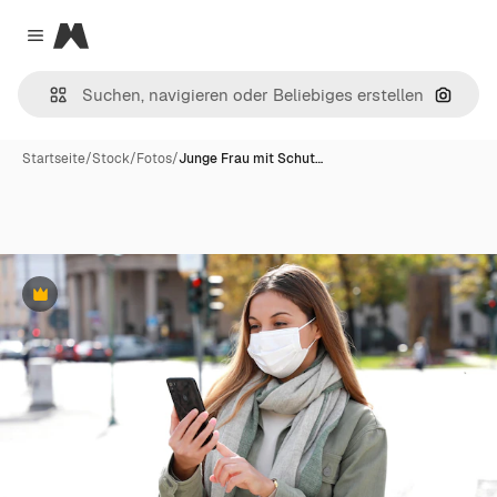
Magnific
Close menu
Nach B
Startseite
/
Stock
/
Fotos
/
Junge Frau mit Schut…
Premium