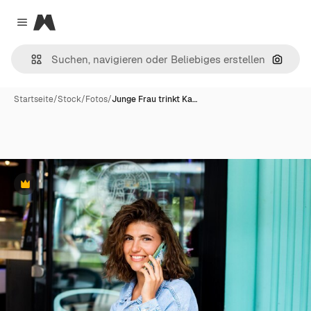
Magnific
Close menu
Nach B
Startseite
/
Stock
/
Fotos
/
Junge Frau trinkt Ka…
Premium