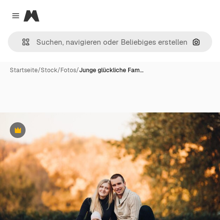
Magnific
Close menu
Nach B
Startseite
/
Stock
/
Fotos
/
Junge glückliche Fam…
Premium