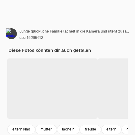
Junge glückliche Familie lächelt in die Kamera und steht zusammen
user15285612
Diese Fotos könnten dir auch gefallen
eltern kind
mutter
lächeln
freude
eltern
glüc